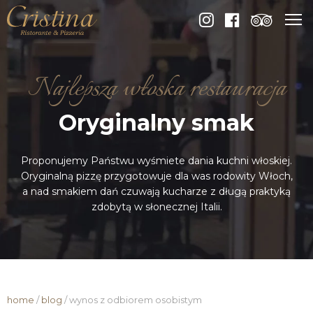
Najlepsza włoska restauracja
Oryginalny smak
Proponujemy Państwu wyśmiete dania kuchni włoskiej.
Oryginalną pizzę przygotowuje dla was rodowity Włoch,
a nad smakiem dań czuwają kucharze z długą praktyką
zdobytą w słonecznej Italii.
home
/
blog
/
wynos z odbiorem osobistym