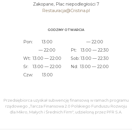
Zakopane, Plac niepodległości 7
Restauracja@Cristina.pl
GODZINY OTWARCIA
Pon:
13:00
— 22:00
— 22:00
Pt:
13:00 — 22:30
Wt:
13:00 — 22:00
Sob:
13:00 — 22:30
Śr:
13:00 — 22:00
Nd:
13:00 — 22:00
Czw:
13:00
Przedsiębiorca uzyskał subwencję finansową w ramach programu
rządowego „Tarcza Finansowa 2.0 Polskiego Funduszu Rozwoju
dla Mikro, Małych i Średnich Firm", udzieloną przez PFR S.A.